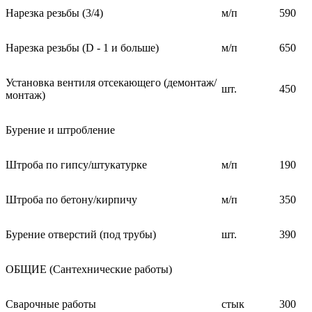
Нарезка резьбы (3/4)
м/п
590
Нарезка резьбы (D - 1 и больше)
м/п
650
Установка вентиля отсекающего (демонтаж/
шт.
450
монтаж)
Бурение и штробление
Штроба по гипсу/штукатурке
м/п
190
Штроба по бетону/кирпичу
м/п
350
Бурение отверстий (под трубы)
шт.
390
ОБЩИЕ (Сантехнические работы)
Сварочные работы
стык
300