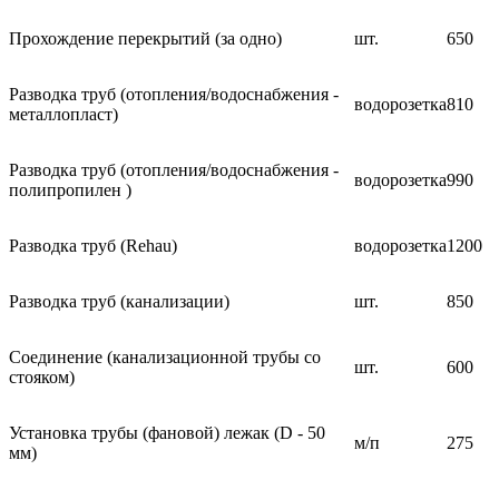
Прохождение перекрытий (за одно)
шт.
650
Разводка труб (отопления/водоснабжения -
водорозетка
810
металлопласт)
Разводка труб (отопления/водоснабжения -
водорозетка
990
полипропилен )
Разводка труб (Rehau)
водорозетка
1200
Разводка труб (канализации)
шт.
850
Соединение (канализационной трубы со
шт.
600
стояком)
Установка трубы (фановой) лежак (D - 50
м/п
275
мм)