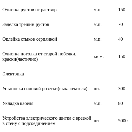
Очистка рустов от раствора
м.п.
150
Заделка трещин рустов
м.п.
70
Оклейка стыков серпянкой
м.п.
40
Очистка потолка от старой побелки,
кв.м.
150
краски(частично)
Электрика
Установка силовой розетки(выключателя)
шт.
300
Укладка кабеля
м.п.
80
Устройства электрического щитка с врезкой
шт.
5000
в стену с подсоединением