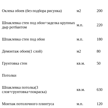
Оклека обоев (без подбора рисунка)
м2
200
Шпаклевка стен под обои+заделка крупных
м.п.
220
дыр ротбантом
Шпаклевка стен под обои
м.п.
180
Демонтаж обоев(1 слой)
м2
80
Грунтовка стен
кв.м.
50
Потолки
Шпаклевка потолка(3
кв.м.
630
слоя+грунтовка+покраска)
Монтаж потолочного плинтуса
м.п.
120