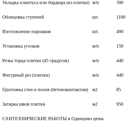
Укладка плинтуса или бордюра (из плитки)
м/п
390
Облицовка ступеней
шт.
1100
Изготовление порожков
шт.
490
Установка уголков
м/п
150
Резка торца плитки (45 градусов)
м/п
440
Фигурный рез (плитки)
м/п
440
Грунтовка стен и полов (бетоноконтактом)
м2
85
Затирка швов плитки
м2
950
САНТЕХНИЧЕСКИЕ РАБОТЫ в Одинцово цены